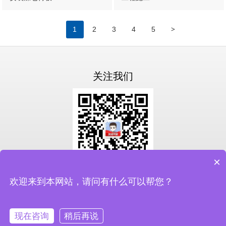
>
1
2
3
4
5
关注我们
×
扫一扫关注我们
欢迎来到本网站，请问有什么可以帮您？
备案号：
鲁ICP备19046337号-3
现在咨询
稍后再说