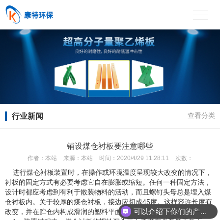
行业新闻
查看分类
铺设煤仓衬板要注意哪些
作者：
本站
来源：
本站
时间：
2020/4/29 11:28:11
次数：
进行煤仓衬板装置时，在操作或环境温度呈现较大改变的情况下，
衬板的固定方式有必要考虑它自在膨胀或缩短。任何一种固定方法，
设计时都应考虑到有利于散装物料的活动，而且螺钉头母总是埋入煤
仓衬板内。关于较厚的煤仓衬板，接边应切成45度。这样容许长度有
可以介绍下你们的产品么？
改变，并在贮仓内构成滑润的塑料平面，有利于物料的活动。