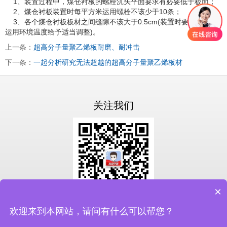
1、装置过程中，煤仓衬板的螺栓沉头平面要求有必要低于板面；
2、煤仓衬板装置时每平方米运用螺栓不该少于10条；
3、各个煤仓衬板板材之间缝隙不该大于0.5cm(装置时要根据板材
运用环境温度给予适当调整)。
上一条：
超高分子量聚乙烯板耐磨、耐冲击
下一条：
一起分析研究无法超越的超高分子量聚乙烯板材
关注我们
×
扫一扫关注我们
欢迎来到本网站，请问有什么可以帮您？
备案号：
鲁ICP备19046337号-3